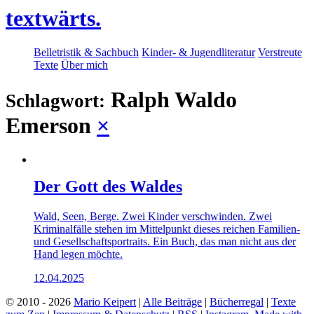
textwärts.
Belletristik & Sachbuch
Kinder- & Jugendliteratur
Verstreute
Texte
Über mich
Ralph Waldo
Schlagwort:
Emerson
×
Der Gott des Waldes
Wald, Seen, Berge. Zwei Kinder verschwinden. Zwei
Kriminalfälle stehen im Mittelpunkt dieses reichen Familien-
und Gesellschaftsportraits. Ein Buch, das man nicht aus der
Hand legen möchte.
12.04.2025
© 2010 - 2026
Mario Keipert
|
Alle Beiträge
|
Bücherregal
|
Texte