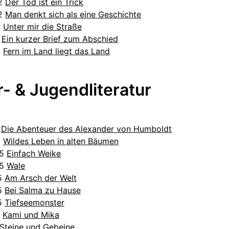
12
Der Tod ist ein Trick
12
Man denkt sich als eine Geschichte
2
Unter mir die Straße
1
Ein kurzer Brief zum Abschied
1
Fern im Land liegt das Land
- & Jugendliteratur
5
Die Abenteuer des Alexander von Humboldt
5
Wildes Leben in alten Bäumen
25
Einfach Weike
25
Wale
25
Am Arsch der Welt
25
Bei Salma zu Hause
25
Tiefseemonster
4
Kami und Mika
Steine und Gebeine