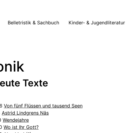
Belletristik & Sachbuch
Kinder- & Jugendliteratur
onik
reute Texte
26
Von fünf Flüssen und tausend Seen
4
Astrid Lindgrens Näs
20
Wendejahre
20
Wo ist Ihr Gott?