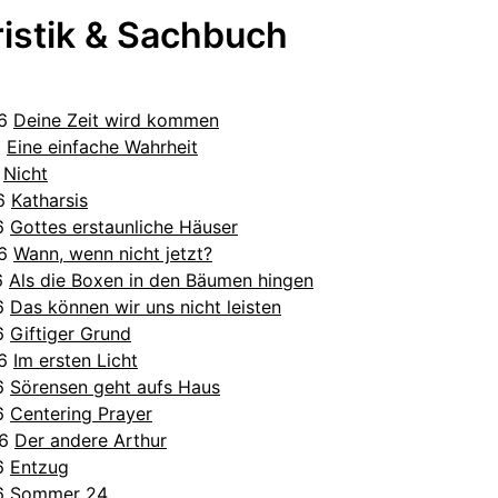
ristik & Sachbuch
26
Deine Zeit wird kommen
6
Eine einfache Wahrheit
6
Nicht
26
Katharsis
26
Gottes erstaunliche Häuser
26
Wann, wenn nicht jetzt?
6
Als die Boxen in den Bäumen hingen
26
Das können wir uns nicht leisten
26
Giftiger Grund
26
Im ersten Licht
26
Sörensen geht aufs Haus
26
Centering Prayer
26
Der andere Arthur
26
Entzug
26
Sommer 24