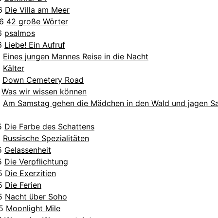
26
Die Villa am Meer
26
42 große Wörter
26
psalmos
26
Liebe! Ein Aufruf
5
Eines jungen Mannes Reise in die Nacht
5
Kälter
5
Down Cemetery Road
5
Was wir wissen können
5
Am Samstag gehen die Mädchen in den Wald und jagen Sa
25
Die Farbe des Schattens
5
Russische Spezialitäten
25
Gelassenheit
25
Die Verpflichtung
25
Die Exerzitien
25
Die Ferien
25
Nacht über Soho
25
Moonlight Mile