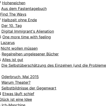
17
Hoheneichen
7
Aus dem Fastentagebuch
7
Find The Ways
7
Halbzeit ohne Ende
7
Der 10. Tag
7
Digital Immigrant's Alienation
16
One more time with feeling
6
Lazarus
5
Nicht wollen müssen
5
Regalreihen ungelesener Bücher
15
Alles ist gut
5
Die Selbstüberschätzung des Einzelnen (und die Probleme
5
Oderbruch, Mai 2015
5
Warum Theater?
4
Selbstbildnisse der Gegenwart
14
Etwas läuft schief
Glück ist eine Idee
3
Ich-Maschine