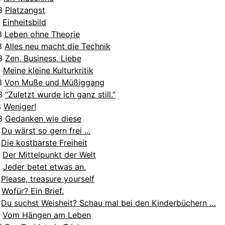
13
Platzangst
3
Einheitsbild
13
Leben ohne Theorie
13
Alles neu macht die Technik
13
Zen, Business, Liebe
3
Meine kleine Kulturkritik
13
Von Muße und Müßiggang
13
“Zuletzt wurde ich ganz still.”
3
Weniger!
13
Gedanken wie diese
3
Du wärst so gern frei ...
3
Die kostbarste Freiheit
3
Der Mittelpunkt der Welt
3
Jeder betet etwas an.
2
Please, treasure yourself
2
Wofür? Ein Brief.
2
Du suchst Weisheit? Schau mal bei den Kinderbüchern …
2
Vom Hängen am Leben