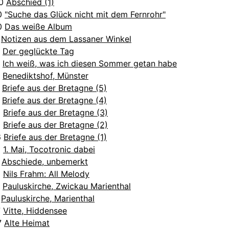
20
Abschied (1)
20
"Suche das Glück nicht mit dem Fernrohr"
20
Das weiße Album
9
Notizen aus dem Lassaner Winkel
7
Der geglückte Tag
7
Ich weiß, was ich diesen Sommer getan habe
7
Benediktshof, Münster
6
Briefe aus der Bretagne (5)
6
Briefe aus der Bretagne (4)
6
Briefe aus der Bretagne (3)
6
Briefe aus der Bretagne (2)
6
Briefe aus der Bretagne (1)
5
1. Mai, Tocotronic dabei
8
Abschiede, unbemerkt
8
Nils Frahm: All Melody
7
Pauluskirche, Zwickau Marienthal
7
Pauluskirche, Marienthal
7
Vitte, Hiddensee
7
Alte Heimat