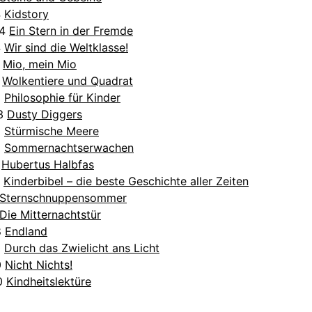
4
Kidstory
24
Ein Stern in der Fremde
4
Wir sind die Weltklasse!
4
Mio, mein Mio
3
Wolkentiere und Quadrat
3
Philosophie für Kinder
23
Dusty Diggers
1
Stürmische Meere
1
Sommernachtserwachen
0
Hubertus Halbfas
0
Kinderbibel – die beste Geschichte aller Zeiten
Sternschnuppensommer
Die Mitternachtstür
8
Endland
0
Durch das Zwielicht ans Licht
0
Nicht Nichts!
10
Kindheitslektüre