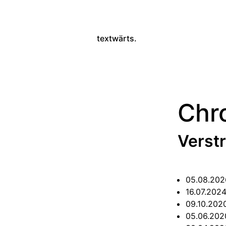
textwärts.
Chr
Verst
05.08.20
16.07.202
09.10.20
05.06.20