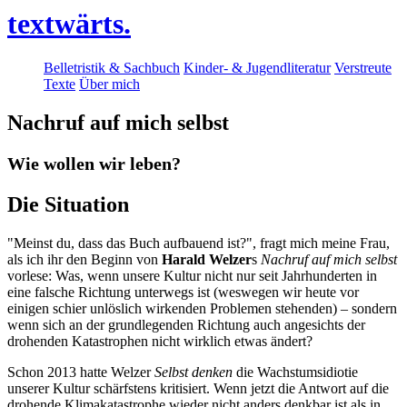
textwärts.
Belletristik & Sachbuch
Kinder- & Jugendliteratur
Verstreute
Texte
Über mich
Nachruf auf mich selbst
Wie wollen wir leben?
Die Situation
"Meinst du, dass das Buch aufbauend ist?", fragt mich meine Frau,
als ich ihr den Beginn von
Harald Welzer
s
Nachruf auf mich selbst
vorlese: Was, wenn unsere Kultur nicht nur seit Jahrhunderten in
eine falsche Richtung unterwegs ist (weswegen wir heute vor
einigen schier unlöslich wirkenden Problemen stehenden) – sondern
wenn sich an der grundlegenden Richtung auch angesichts der
drohenden Katastrophen nicht wirklich etwas ändert?
Schon 2013 hatte Welzer
Selbst denken
die Wachstumsidiotie
unserer Kultur schärfstens kritisiert. Wenn jetzt die Antwort auf die
drohende Klimakatastrophe wieder nicht anders denkbar ist als in