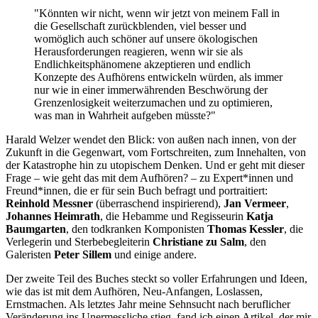
"Könnten wir nicht, wenn wir jetzt von meinem Fall in
die Gesellschaft zurückblenden, viel besser und
womöglich auch schöner auf unsere ökologischen
Herausforderungen reagieren, wenn wir sie als
Endlichkeitsphänomene akzeptieren und endlich
Konzepte des Aufhörens entwickeln würden, als immer
nur wie in einer immerwährenden Beschwörung der
Grenzenlosigkeit weiterzumachen und zu optimieren,
was man in Wahrheit aufgeben müsste?"
Harald Welzer wendet den Blick: von außen nach innen, von der
Zukunft in die Gegenwart, vom Fortschreiten, zum Innehalten, von
der Katastrophe hin zu utopischem Denken. Und er geht mit dieser
Frage – wie geht das mit dem Aufhören? – zu Expert*innen und
Freund*innen, die er für sein Buch befragt und portraitiert:
Reinhold Messner
(überraschend inspirierend),
Jan Vermeer
,
Johannes Heimrath
, die Hebamme und Regisseurin
Katja
Baumgarten
, den todkranken Komponisten
Thomas Kessler
, die
Verlegerin und Sterbebegleiterin
Christiane zu Salm
, den
Galeristen
Peter Sillem
und einige andere.
Der zweite Teil des Buches steckt so voller Erfahrungen und Ideen,
wie das ist mit dem Aufhören, Neu-Anfangen, Loslassen,
Ernstmachen. Als letztes Jahr meine Sehnsucht nach beruflicher
Veränderung ins Unermessliche stieg, fand ich einen Artikel, der mir