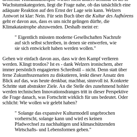
Wachstumskategorien, liegt die Frage nahe, ob das tatsächlich eine
adäquate Reaktion auf den Ernst der Lage sein kann. Welzers
Antwort ist klar: Nein. Für sein Buch über die
Kultur des Aufhörens
geht er davon aus, dass es uns nicht gelingen dürfte, die
Klimakatastrophe abzuwenden. Deshalb meint er:
" Eigentlich müssten moderne Gesellschaften Nachrufe
auf sich selbst schreiben, in denen sie entwerfen, wie
sie sich entwickelt haben werden wollen."
Gehen wir einfach davon aus, dass wir den Kampf verlieren
werden. Klingt trostlos? Ist es - dank Welzers ironischem, aber
immer persönlich engagierten Schreibstil – nicht. Denn statt über
ferne Zukunftsszenarien zu diskutieren, lenkt dieser Ansatz den
Blick auf das, was heute denkbar, machbar, sinnvoll ist. Konkrete
Schritte statt abstrakter Ziele. An die Stelle des zunehmend hohler
werden technischen Innovationsdranges tritt in dieser Perspektive
die Frage danach, was Fortschritt wirklich für uns bedeutet. Oder
schlicht: Wie wollen wir gelebt haben?
" Solange das expansive Kulturmodell ungebrochen
vorherrscht, solange kann und wird es keinen
Pfadwechsel zu nachhaltigen und klimaschützenden
Wirtschafts- und Lebensformen geben."