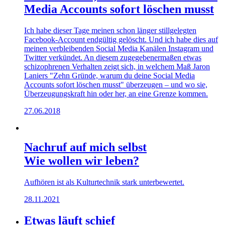
Media Accounts sofort löschen musst
Ich habe dieser Tage meinen schon länger stillgelegten
Facebook-Account endgültig gelöscht. Und ich habe dies auf
meinen verbleibenden Social Media Kanälen Instagram und
Twitter verkündet. An diesem zugegebenermaßen etwas
schizophrenen Verhalten zeigt sich, in welchem Maß Jaron
Laniers "Zehn Gründe, warum du deine Social Media
Accounts sofort löschen musst" überzeugen – und wo sie,
Überzeugungskraft hin oder her, an eine Grenze kommen.
27.06.2018
Nachruf auf mich selbst
Wie wollen wir leben?
Aufhören ist als Kulturtechnik stark unterbewertet.
28.11.2021
Etwas läuft schief