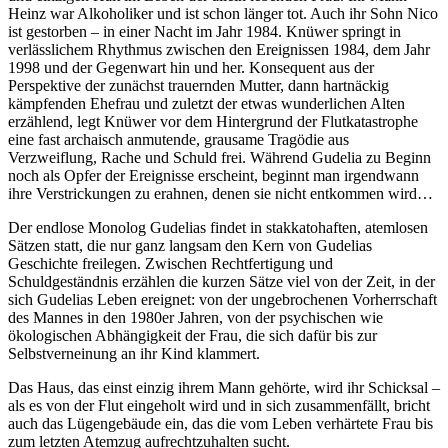
Heinz war Alkoholiker und ist schon länger tot. Auch ihr Sohn Nico
ist gestorben – in einer Nacht im Jahr 1984. Knüwer springt in
verlässlichem Rhythmus zwischen den Ereignissen 1984, dem Jahr
1998 und der Gegenwart hin und her. Konsequent aus der
Perspektive der zunächst trauernden Mutter, dann hartnäckig
kämpfenden Ehefrau und zuletzt der etwas wunderlichen Alten
erzählend, legt Knüwer vor dem Hintergrund der Flutkatastrophe
eine fast archaisch anmutende, grausame Tragödie aus
Verzweiflung, Rache und Schuld frei. Während Gudelia zu Beginn
noch als Opfer der Ereignisse erscheint, beginnt man irgendwann
ihre Verstrickungen zu erahnen, denen sie nicht entkommen wird…
Der endlose Monolog Gudelias findet in stakkatohaften, atemlosen
Sätzen statt, die nur ganz langsam den Kern von Gudelias
Geschichte freilegen. Zwischen Rechtfertigung und
Schuldgeständnis erzählen die kurzen Sätze viel von der Zeit, in der
sich Gudelias Leben ereignet: von der ungebrochenen Vorherrschaft
des Mannes in den 1980er Jahren, von der psychischen wie
ökologischen Abhängigkeit der Frau, die sich dafür bis zur
Selbstverneinung an ihr Kind klammert.
Das Haus, das einst einzig ihrem Mann gehörte, wird ihr Schicksal –
als es von der Flut eingeholt wird und in sich zusammenfällt, bricht
auch das Lügengebäude ein, das die vom Leben verhärtete Frau bis
zum letzten Atemzug aufrechtzuhalten sucht.