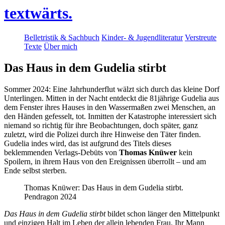
textwärts.
Belletristik & Sachbuch
Kinder- & Jugendliteratur
Verstreute
Texte
Über mich
Das Haus in dem Gudelia stirbt
Sommer 2024: Eine Jahrhunderflut wälzt sich durch das kleine Dorf
Unterlingen. Mitten in der Nacht entdeckt die 81jährige Gudelia aus
dem Fenster ihres Hauses in den Wassermaßen zwei Menschen, an
den Händen gefesselt, tot. Inmitten der Katastrophe interessiert sich
niemand so richtig für ihre Beobachtungen, doch später, ganz
zuletzt, wird die Polizei durch ihre Hinweise den Täter finden.
Gudelia indes wird, das ist aufgrund des Titels dieses
beklemmenden Verlags-Debüts von
Thomas Knüwer
kein
Spoilern, in ihrem Haus von den Ereignissen überrollt – und am
Ende selbst sterben.
Thomas Knüwer: Das Haus in dem Gudelia stirbt.
Pendragon 2024
Das Haus in dem Gudelia stirbt
bildet schon länger den Mittelpunkt
und einzigen Halt im Leben der allein lebenden Frau. Ihr Mann