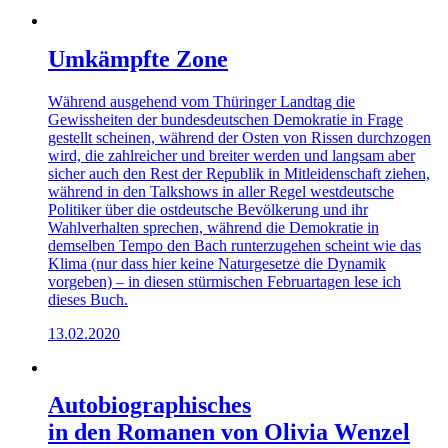
Umkämpfte Zone
Während ausgehend vom Thüringer Landtag die
Gewissheiten der bundesdeutschen Demokratie in Frage
gestellt scheinen, während der Osten von Rissen durchzogen
wird, die zahlreicher und breiter werden und langsam aber
sicher auch den Rest der Republik in Mitleidenschaft ziehen,
während in den Talkshows in aller Regel westdeutsche
Politiker über die ostdeutsche Bevölkerung und ihr
Wahlverhalten sprechen, während die Demokratie in
demselben Tempo den Bach runterzugehen scheint wie das
Klima (nur dass hier keine Naturgesetze die Dynamik
vorgeben) – in diesen stürmischen Februartagen lese ich
dieses Buch.
13.02.2020
Autobiographisches
in den Romanen von Olivia Wenzel