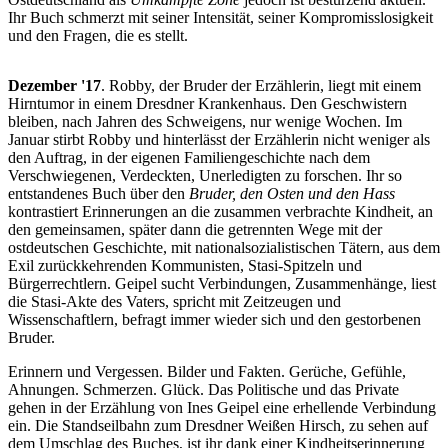
Ihr Buch schmerzt mit seiner Intensität, seiner Kompromisslosigkeit
und den Fragen, die es stellt.
Dezember '17
. Robby, der Bruder der Erzählerin, liegt mit einem
Hirntumor in einem Dresdner Krankenhaus. Den Geschwistern
bleiben, nach Jahren des Schweigens, nur wenige Wochen. Im
Januar stirbt Robby und hinterlässt der Erzählerin nicht weniger als
den Auftrag, in der eigenen Familiengeschichte nach dem
Verschwiegenen, Verdeckten, Unerledigten zu forschen. Ihr so
entstandenes Buch über den
Bruder, den Osten und den Hass
kontrastiert Erinnerungen an die zusammen verbrachte Kindheit, an
den gemeinsamen, später dann die getrennten Wege mit der
ostdeutschen Geschichte, mit nationalsozialistischen Tätern, aus dem
Exil zurückkehrenden Kommunisten, Stasi-Spitzeln und
Bürgerrechtlern. Geipel sucht Verbindungen, Zusammenhänge, liest
die Stasi-Akte des Vaters, spricht mit Zeitzeugen und
Wissenschaftlern, befragt immer wieder sich und den gestorbenen
Bruder.
Erinnern und Vergessen. Bilder und Fakten. Gerüche, Gefühle,
Ahnungen. Schmerzen. Glück. Das Politische und das Private
gehen in der Erzählung von Ines Geipel eine erhellende Verbindung
ein. Die Standseilbahn zum Dresdner Weißen Hirsch, zu sehen auf
dem Umschlag des Buches, ist ihr dank einer Kindheitserinnerung