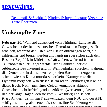
textwärts.
Belletristik & Sachbuch
Kinder- & Jugendliteratur
Verstreute
Texte
Über mich
Umkämpfte Zone
Februar '20
. Während ausgehend vom Thüringer Landtag die
Gewissheiten der bundesdeutschen Demokratie in Frage gestellt
scheinen, während der Osten von Rissen durchzogen wird, die
zahlreicher und breiter werden und langsam aber sicher auch den
Rest der Republik in Mitleidenschaft ziehen, während in den
Talkshows in aller Regel westdeutsche Politiker über die
ostdeutsche Bevölkerung und ihr Wahlverhalten sprechen, während
die Demokratie in demselben Tempo den Bach runterzugehen
scheint wie das Klima (nur dass hier keine Naturgesetze die
Dynamik vorgeben) – in diesen stürmischen Februartagen lese ich
dieses Buch. Nein, auch
Ines Geipel
vermag das aktuelle
Geschehen nicht befriedigend zu erklären (wer vermag das schon?),
und der lange Bogen, den sie vom 2. Weltkrieg und seinen
Kriegskindern
bis hin zur Nachwendezeit, dem NSU und der AFD
schlägt, ist mutig, abenteuerlich, riskant; ihre Schilderung von
Ostdeutschland als
Umkämpfte Zone
jedoch ist bestürzend aktuell.