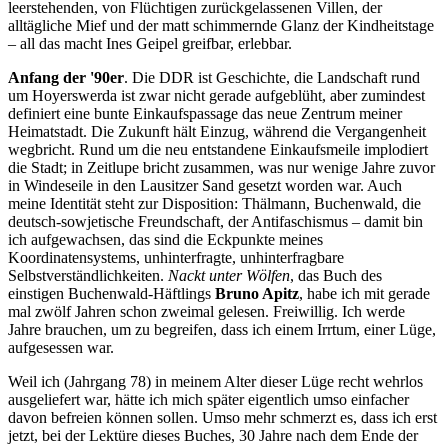
leerstehenden, von Flüchtigen zurückgelassenen Villen, der
alltägliche Mief und der matt schimmernde Glanz der Kindheitstage
– all das macht Ines Geipel greifbar, erlebbar.
Anfang der '90er
. Die DDR ist Geschichte, die Landschaft rund
um Hoyerswerda ist zwar nicht gerade aufgeblüht, aber zumindest
definiert eine bunte Einkaufspassage das neue Zentrum meiner
Heimatstadt. Die Zukunft hält Einzug, während die Vergangenheit
wegbricht. Rund um die neu entstandene Einkaufsmeile implodiert
die Stadt; in Zeitlupe bricht zusammen, was nur wenige Jahre zuvor
in Windeseile in den Lausitzer Sand gesetzt worden war. Auch
meine Identität steht zur Disposition: Thälmann, Buchenwald, die
deutsch-sowjetische Freundschaft, der Antifaschismus – damit bin
ich aufgewachsen, das sind die Eckpunkte meines
Koordinatensystems, unhinterfragte, unhinterfragbare
Selbstverständlichkeiten.
Nackt unter Wölfen
, das Buch des
einstigen Buchenwald-Häftlings
Bruno Apitz
, habe ich mit gerade
mal zwölf Jahren schon zweimal gelesen. Freiwillig. Ich werde
Jahre brauchen, um zu begreifen, dass ich einem Irrtum, einer Lüge,
aufgesessen war.
Weil ich (Jahrgang 78) in meinem Alter dieser Lüge recht wehrlos
ausgeliefert war, hätte ich mich später eigentlich umso einfacher
davon befreien können sollen. Umso mehr schmerzt es, dass ich erst
jetzt, bei der Lektüre dieses Buches, 30 Jahre nach dem Ende der