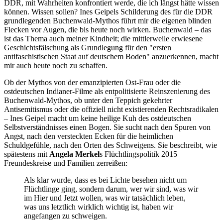
DDR, mit Wahrheiten konfrontiert werde, die ich längst hätte wissen
können. Wissen sollen? Ines Geipels Schilderung des für die DDR
grundlegenden Buchenwald-Mythos führt mir die eigenen blinden
Flecken vor Augen, die bis heute noch wirken. Buchenwald – das
ist das Thema auch meiner Kindheit; die mittlerweile erwiesene
Geschichtsfälschung als Grundlegung für den "ersten
antifaschistischen Staat auf deutschem Boden" anzuerkennen, macht
mir auch heute noch zu schaffen.
Ob der Mythos von der emanzipierten Ost-Frau oder die
ostdeutschen Indianer-Filme als entpolitisierte Reinszenierung des
Buchenwald-Mythos, ob unter den Teppich gekehrter
Antisemitismus oder die offiziell nicht existierenden Rechtsradikalen
– Ines Geipel macht um keine heilige Kuh des ostdeutschen
Selbstverständnisses einen Bogen. Sie sucht nach den Spuren von
Angst, nach den versteckten Ecken für die heimlichen
Schuldgefühle, nach den Orten des Schweigens. Sie beschreibt, wie
spätestens mit
Angela Merkel
s Flüchtlingspolitik 2015
Freundeskreise und Familien zerreißen:
Als klar wurde, dass es bei Lichte besehen nicht um
Flüchtlinge ging, sondern darum, wer wir sind, was wir
im Hier und Jetzt wollen, was wir tatsächlich leben,
was uns letztlich wirklich wichtig ist, haben wir
angefangen zu schweigen.