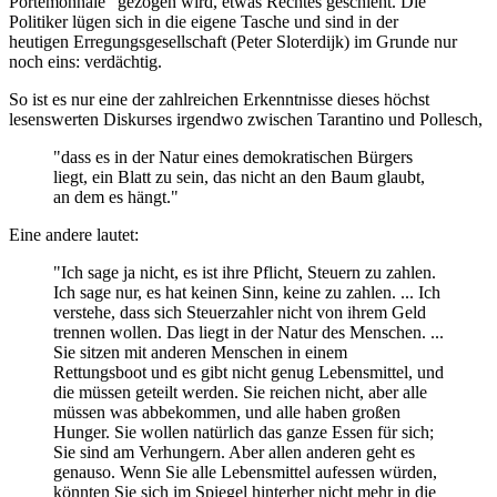
Portemonnaie" gezogen wird, etwas Rechtes geschieht. Die
Politiker lügen sich in die eigene Tasche und sind in der
heutigen Erregungsgesellschaft (Peter Sloterdijk) im Grunde nur
noch eins: verdächtig.
So ist es nur eine der zahlreichen Erkenntnisse dieses höchst
lesenswerten Diskurses irgendwo zwischen Tarantino und Pollesch,
"dass es in der Natur eines demokratischen Bürgers
liegt, ein Blatt zu sein, das nicht an den Baum glaubt,
an dem es hängt."
Eine andere lautet:
"Ich sage ja nicht, es ist ihre Pflicht, Steuern zu zahlen.
Ich sage nur, es hat keinen Sinn, keine zu zahlen. ... Ich
verstehe, dass sich Steuerzahler nicht von ihrem Geld
trennen wollen. Das liegt in der Natur des Menschen. ...
Sie sitzen mit anderen Menschen in einem
Rettungsboot und es gibt nicht genug Lebensmittel, und
die müssen geteilt werden. Sie reichen nicht, aber alle
müssen was abbekommen, und alle haben großen
Hunger. Sie wollen natürlich das ganze Essen für sich;
Sie sind am Verhungern. Aber allen anderen geht es
genauso. Wenn Sie alle Lebensmittel aufessen würden,
könnten Sie sich im Spiegel hinterher nicht mehr in die