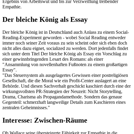
Ergebnis von Arbeitswut und bis zur Verzweiflung treibender
Empathie.
Der bleiche König als Essay
Der bleiche König ist in Deutschland auch Anlass zu einem Social-
Reading-Experiment geworden - wobei Social Reading entweder
immer noch seiner Zeit voraus zu sein scheint oder sich eben doch
nicht alles dazu eignet, socialized zu werden. Dort jedenfalls findet
sich unter dem Titel Der bleiche König als Essay ein Vorschlag zu
einer gewinnbringenden Lesart des Romans: als einer
"Ansammlung von novellenhaften Fußnoten zu einem großartigen
Essay".
"Das Steuersystem als ausgelagertes Gewissen einer postreligiösen
Gesellschaft, die die Moral wie ein Profit-Center auslagert an eine
Behörde. Und diesen Sachverhalt geschickt kaschiert durch eine der
wirkungsvollsten PR-Strategien der Neuzeit: Nicht Storytelling,
Drama, Charisma als Propagandamethode. Sondern das genaue
Gegenteil: schmerzhaft langweilige Details zum Kaschieren eines
zentralen Geheimnisses."
Interesse: Zwischen-Räume
Ob Wallace seine übersteigerte Fähigkeit zur Empathie in die