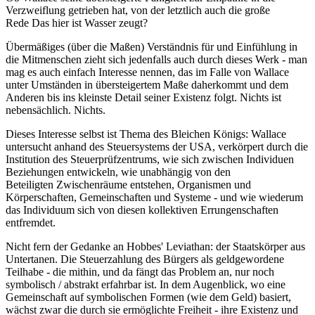
Verzweiflung getrieben hat, von der letztlich auch die große
Rede Das hier ist Wasser zeugt?
Übermäßiges (über die Maßen) Verständnis für und Einfühlung in
die Mitmenschen zieht sich jedenfalls auch durch dieses Werk - man
mag es auch einfach Interesse nennen, das im Falle von Wallace
unter Umständen in übersteigertem Maße daherkommt und dem
Anderen bis ins kleinste Detail seiner Existenz folgt. Nichts ist
nebensächlich. Nichts.
Dieses Interesse selbst ist Thema des Bleichen Königs: Wallace
untersucht anhand des Steuersystems der USA, verkörpert durch die
Institution des Steuerprüfzentrums, wie sich zwischen Individuen
Beziehungen entwickeln, wie unabhängig von den
Beteiligten Zwischenräume entstehen, Organismen und
Körperschaften, Gemeinschaften und Systeme - und wie wiederum
das Individuum sich von diesen kollektiven Errungenschaften
entfremdet.
Nicht fern der Gedanke an Hobbes' Leviathan: der Staatskörper aus
Untertanen. Die Steuerzahlung des Bürgers als geldgewordene
Teilhabe - die mithin, und da fängt das Problem an, nur noch
symbolisch / abstrakt erfahrbar ist. In dem Augenblick, wo eine
Gemeinschaft auf symbolischen Formen (wie dem Geld) basiert,
wächst zwar die durch sie ermöglichte Freiheit - ihre Existenz und