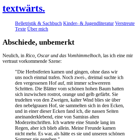
textwärts.
Belletristik & Sachbuch
Kinder- & Jugendliteratur
Verstreute
Texte
Über mich
Abschiede, unbemerkt
Neulich, in
Rico, Oscar und das Vomhimmelhoch
, las ich eine mir
vertraut vorkommende Szene:
"Die Herbstferien kamen und gingen, ohne dass wir
uns noch einmal trafen. Noch zwei-, dreimal suchte ich
den vergessenen Hof auf, mit immer schwereren
Schritten. Die Blätter vom schönen hohen Baum hatten
sich inzwischen rostrot, orange und gelb gefärbt. Sie
trudelten von den Zweigen, kalter Wind blies sie über
den nebelgrauen Hof, sie sammelten sich in den Ecken,
und in einer dieser Ecken fand ich, die nassen Seiten
aneinanderklebend, eine von Samiras alten
Modezeitschriften. Ich wartete eine Stunde lang im
Regen, aber ich blieb allein. Meine Freunde kamen
nicht mehr. Es war, als hätte es sie und unseren schönen
Sommer nie gegeben."