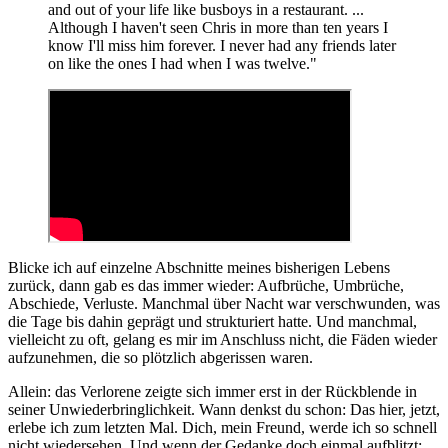
and out of your life like busboys in a restaurant. ...
Although I haven't seen Chris in more than ten years I
know I'll miss him forever. I never had any friends later
on like the ones I had when I was twelve."
Blicke ich auf einzelne Abschnitte meines bisherigen Lebens
zurück, dann gab es das immer wieder: Aufbrüche, Umbrüche,
Abschiede, Verluste. Manchmal über Nacht war verschwunden, was
die Tage bis dahin geprägt und strukturiert hatte. Und manchmal,
vielleicht zu oft, gelang es mir im Anschluss nicht, die Fäden wieder
aufzunehmen, die so plötzlich abgerissen waren.
Allein: das Verlorene zeigte sich immer erst in der Rückblende in
seiner Unwiederbringlichkeit. Wann denkst du schon: Das hier, jetzt,
erlebe ich zum letzten Mal. Dich, mein Freund, werde ich so schnell
nicht wiedersehen. Und wenn der Gedanke doch einmal aufblitzt: