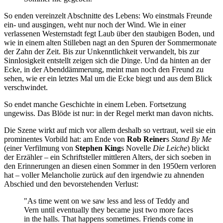
So enden vereinzelt Abschnitte des Lebens: Wo einstmals Freunde
ein- und ausgingen, weht nur noch der Wind. Wie in einer
verlassenen Westernstadt fegt Laub über den staubigen Boden, und
wie in einem alten Stilleben nagt an den Spuren der Sommermonate
der Zahn der Zeit. Bis zur Unkenntlichkeit verwandelt, bis zur
Sinnlosigkeit entstellt zeigen sich die Dinge. Und da hinten an der
Ecke, in der Abenddämmerung, meint man noch den Freund zu
sehen, wie er ein letztes Mal um die Ecke biegt und aus dem Blick
verschwindet.
So endet manche Geschichte in einem Leben. Fortsetzung
ungewiss. Das Blöde ist nur: in der Regel merkt man davon nichts.
Die Szene wirkt auf mich vor allem deshalb so vertraut, weil sie ein
prominentes Vorbild hat: am Ende von
Rob Reiner
s
Stand By Me
(einer Verfilmung von
Stephen King
s Novelle
Die Leiche
) blickt
der Erzähler – ein Schriftsteller mittleren Alters, der sich soeben in
den Erinnerungen an diesen einen Sommer in den 1950ern verloren
hat – voller Melancholie zurück auf den irgendwie zu ahnenden
Abschied und den bevorstehenden Verlust:
"As time went on we saw less and less of Teddy and
Vern until eventually they became just two more faces
in the halls. That happens sometimes. Friends come in