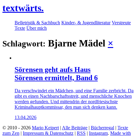
textwärts.
Belletristik & Sachbuch
Kinder- & Jugendliteratur
Verstreute
Texte
Über mich
Bjarne Mädel
×
Schlagwort:
Sörensen geht aufs Haus
Sörensen ermittelt, Band 6
Da verschwindet ein Mädchen, und eine Familie zerbricht. Da
gibt es einen Nachbarschaftsstreit, und menschliche Knochen
werden gefunden. Und mittendrin der nordfriesischste
Kriminalhauptkommissar, den man sich denken kann.
13.04.2026
© 2010 - 2026
Mario Keipert
|
Alle Beiträge
|
Bücherregal
|
Texte
zum Zen
|
Impressum & Datenschutz
|
RSS
|
Instagram
.
Made with