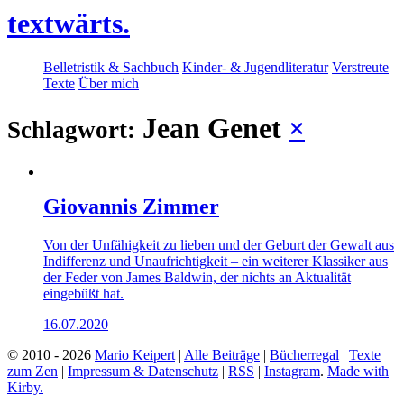
textwärts.
Belletristik & Sachbuch
Kinder- & Jugendliteratur
Verstreute
Texte
Über mich
Jean Genet
×
Schlagwort:
Giovannis Zimmer
Von der Unfähigkeit zu lieben und der Geburt der Gewalt aus
Indifferenz und Unaufrichtigkeit – ein weiterer Klassiker aus
der Feder von James Baldwin, der nichts an Aktualität
eingebüßt hat.
16.07.2020
© 2010 - 2026
Mario Keipert
|
Alle Beiträge
|
Bücherregal
|
Texte
zum Zen
|
Impressum & Datenschutz
|
RSS
|
Instagram
.
Made with
Kirby.