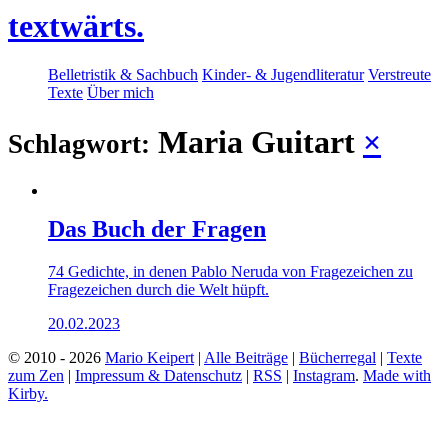
textwärts.
Belletristik & Sachbuch
Kinder- & Jugendliteratur
Verstreute
Texte
Über mich
Maria Guitart
×
Schlagwort:
Das Buch der Fragen
74 Gedichte, in denen Pablo Neruda von Fragezeichen zu
Fragezeichen durch die Welt hüpft.
20.02.2023
© 2010 - 2026
Mario Keipert
|
Alle Beiträge
|
Bücherregal
|
Texte
zum Zen
|
Impressum & Datenschutz
|
RSS
|
Instagram
.
Made with
Kirby.