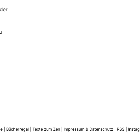
uder
u
ge
|
Bücherregal
|
Texte zum Zen
|
Impressum & Datenschutz
|
RSS
|
Insta