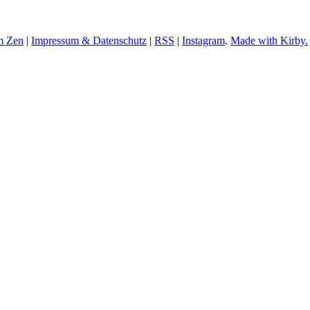
m Zen
|
Impressum & Datenschutz
|
RSS
|
Instagram
.
Made with Kirby.