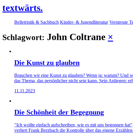
textwärts.
Belletristik & Sachbuch
Kinder- & Jugendliteratur
Verstreute T
John Coltrane
×
Schlagwort:
Die Kunst zu glauben
Brauchen wir eine Kunst zu glauben? Wenn ja: warum? Und wie 
das Thema, das persönlicher nicht sein kann. Sein Anliegen: erh
11.11.2023
Die Schönheit der Begegnung
"Ich wollte einfach aufschreiben, wie es mit uns begonnen hat"
verliert Frank Berzbach die Kontrolle über das eigene Erzähle