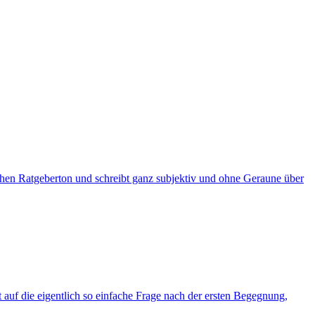
hen Ratgeberton und schreibt ganz subjektiv und ohne Geraune über
t auf die eigentlich so einfache Frage nach der ersten Begegnung,