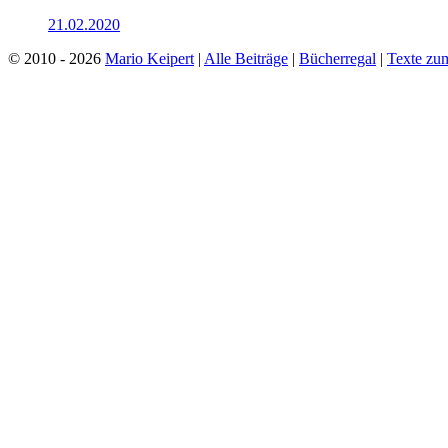
21.02.2020
© 2010 - 2026
Mario Keipert
|
Alle Beiträge
|
Bücherregal
|
Texte zu