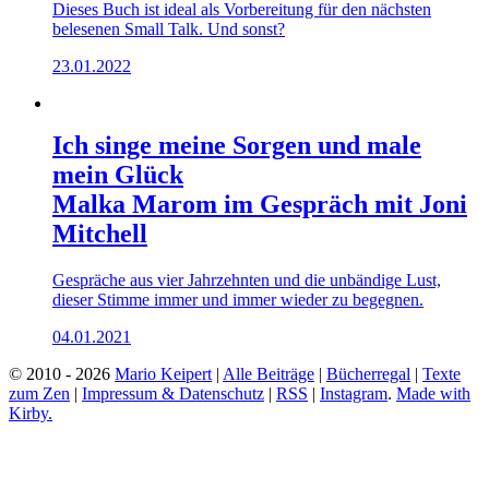
Dieses Buch ist ideal als Vorbereitung für den nächsten
belesenen Small Talk. Und sonst?
23.01.2022
Ich singe meine Sorgen und male
mein Glück
Malka Marom im Gespräch mit Joni
Mitchell
Gespräche aus vier Jahrzehnten und die unbändige Lust,
dieser Stimme immer und immer wieder zu begegnen.
04.01.2021
© 2010 - 2026
Mario Keipert
|
Alle Beiträge
|
Bücherregal
|
Texte
zum Zen
|
Impressum & Datenschutz
|
RSS
|
Instagram
.
Made with
Kirby.