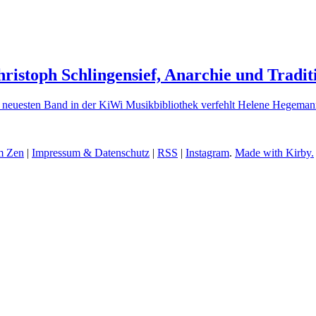
ristoph Schlingensief, Anarchie und Tradit
en neuesten Band in der KiWi Musikbibliothek verfehlt Helene Hegema
m Zen
|
Impressum & Datenschutz
|
RSS
|
Instagram
.
Made with Kirby.