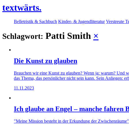
textwärts.
Belletristik & Sachbuch
Kinder- & Jugendliteratur
Verstreute T
Patti Smith
×
Schlagwort:
Die Kunst zu glauben
Brauchen wir eine Kunst zu glauben? Wenn ja: warum? Und wie 
das Thema, das persönlicher nicht sein kann. Sein Anliegen: erh
11.11.2023
Ich glaube an Engel – manche fahren 
"Meine Mission besteht in der Erkundung der Zwischenräume", s