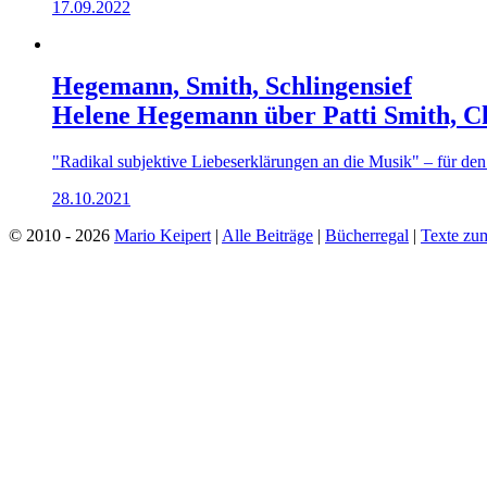
17.09.2022
Hegemann, Smith, Schlingensief
Helene Hegemann über Patti Smith, Ch
"Radikal subjektive Liebeserklärungen an die Musik" – für d
28.10.2021
© 2010 - 2026
Mario Keipert
|
Alle Beiträge
|
Bücherregal
|
Texte zu