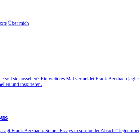
exte
Über mich
soll sie aussehen? Ein weiteres Mal vermeidet Frank Berzbach jeglic
ellen und inspirieren.
Bus
agt Frank Berzbach. Seine "Essays in spiritueller Absicht" legen über